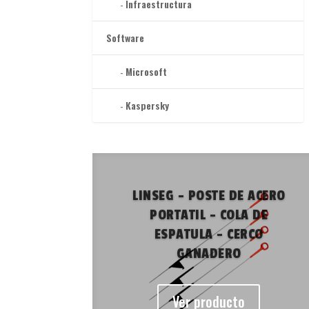
Infraestructura
Software
Microsoft
Kaspersky
LINSEG – POSTE DE ACERO
PORTATIL – COLA DE
ESPATULA – CERCO
GANADERO
Ver producto