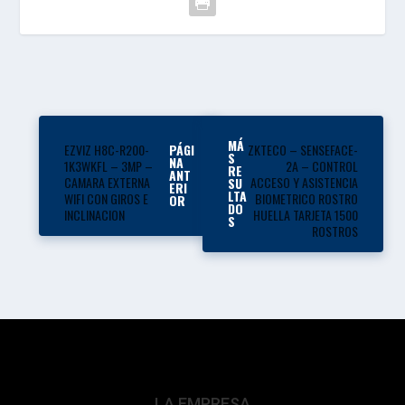
MÁ
EZVIZ H8C-R200-
ZKTECO – SENSEFACE-
PÁGI
S
NA
1K3WKFL – 3MP –
2A – CONTROL
RE
ANT
CAMARA EXTERNA
ACCESO Y ASISTENCIA
SU
ERI
LTA
WIFI CON GIROS E
BIOMETRICO ROSTRO
OR
DO
INCLINACION
HUELLA TARJETA 1500
S
ROSTROS
LA EMPRESA