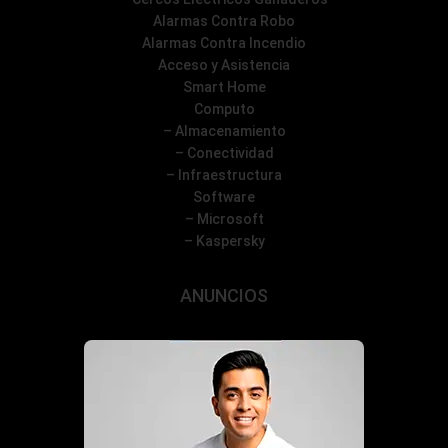
Alarmas Contra Robo
Alarmas Contra Incendio
Acceso y Asistencia
Smart Home
Computo
– Almacenamiento
– Conectividad
– Infraestructura
Software
– Microsoft
– Kaspersky
ANUNCIOS