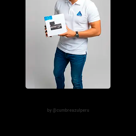
by @cumbreazulperu