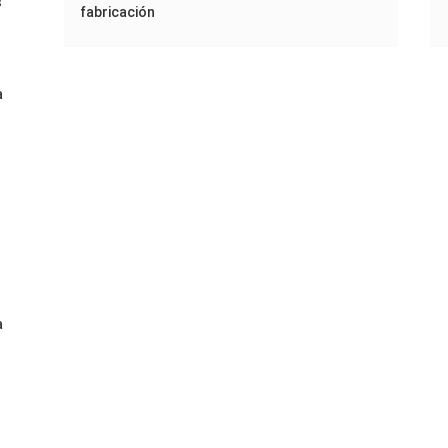
s
fabricación
a
a