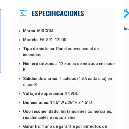
ESPECIFICACIONES
f
In
Marca
: MIRCOM
Modelo
: FA-301-12LDR
Tipo de sistema
: Panel convencional de
incendios
Número de zonas
: 12 zonas de entrada en clase
B
Salidas de alarma
: 4 salidas (1.5A cada una) en
clase B
Voltaje de operación
: 24 VDC
Dimensiones
: 14.5″ W x 26″ H x 4.5″ D
Uso recomendado
: Instalaciones comerciales,
M
residenciales e industriales
Garantía
: 1 año de garantía por defectos de